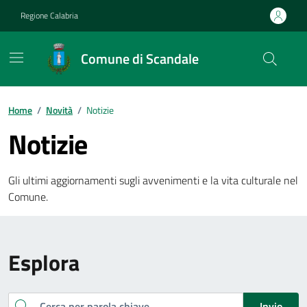
Vai ai contenuti
Vai al footer
Regione Calabria
Comune di Scandale
Home
/
Novità
/
Notizie
Notizie
Gli ultimi aggiornamenti sugli avvenimenti e la vita culturale nel
Comune.
Esplora
Cerca
Invio