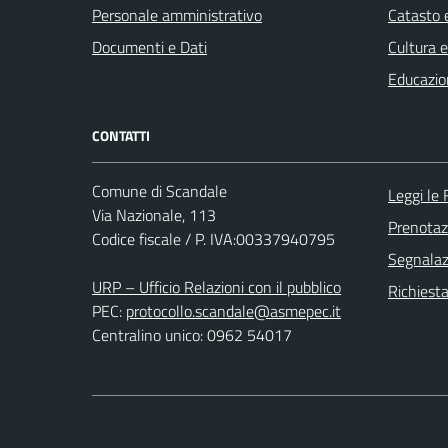
Personale amministrativo
Catasto e
Documenti e Dati
Cultura 
Educazio
CONTATTI
Comune di Scandale
Leggi le
Via Nazionale, 113
Prenota
Codice fiscale / P. IVA:00337940795
Segnalazi
URP – Ufficio Relazioni con il pubblico
Richiest
PEC:
protocollo.scandale@asmepec.it
Centralino unico: 0962 54017