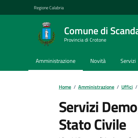
Vai ai contenuti
Vai al footer
Regione Calabria
Comune di Scand
Provincia di Crotone
Amministrazione
Novità
Servizi
Home
/
Amministrazione
/
Uffici
/
Servizi Demo
Stato Civile