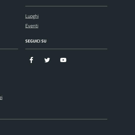
Luoghi
Eventi
SEGUICI SU
Facebook
Twitter
YouTube
zi