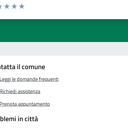
a 1 stelle su 5
luta 2 stelle su 5
Valuta 3 stelle su 5
Valuta 4 stelle su 5
Valuta 5 stelle su 5
tatta il comune
Leggi le domande frequenti
Richiedi assistenza
Prenota appuntamento
blemi in città