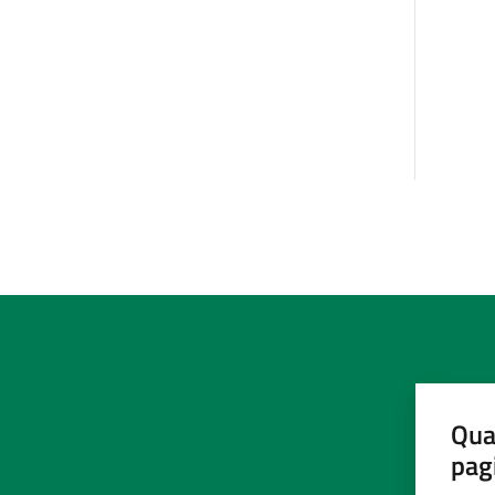
Qua
pag