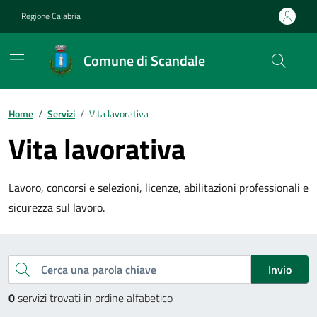
Vai ai contenuti
Vai al footer
Regione Calabria
Comune di Scandale
Home
/
Servizi
/
Vita lavorativa
Vita lavorativa
Lavoro, concorsi e selezioni, licenze, abilitazioni professionali e
sicurezza sul lavoro.
Esplora tutti i servizi
Cerca una parola chiave
Invio
0
servizi trovati in ordine alfabetico