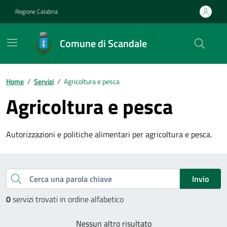
Vai ai contenuti
Vai al footer
Regione Calabria
Comune di Scandale
Home
/
Servizi
/
Agricoltura e pesca
Agricoltura e pesca
Autorizzazioni e politiche alimentari per agricoltura e pesca.
Esplora tutti i servizi
Cerca una parola chiave
Invio
0
servizi trovati in ordine alfabetico
Nessun altro risultato