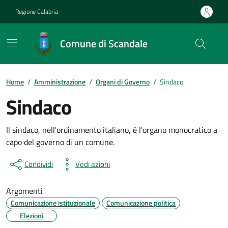
Vai ai contenuti
Vai al footer
Regione Calabria
Comune di Scandale
Home
/
Amministrazione
/
Organi di Governo
/
Sindaco
Sindaco
Il sindaco, nell'ordinamento italiano, è l'organo monocratico a
capo del governo di un comune.
Condividi
Vedi azioni
Argomenti
Comunicazione istituzionale
Comunicazione politica
Elezioni