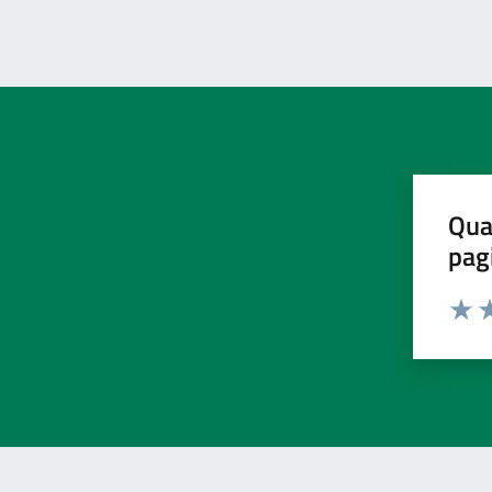
Qua
pag
Valut
Va