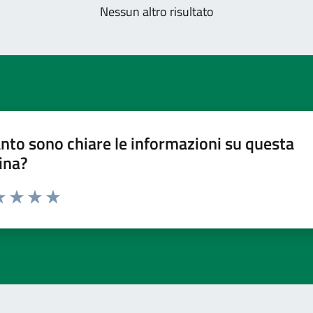
Nessun altro risultato
nto sono chiare le informazioni su questa
ina?
a 1 stelle su 5
luta 2 stelle su 5
Valuta 3 stelle su 5
Valuta 4 stelle su 5
Valuta 5 stelle su 5