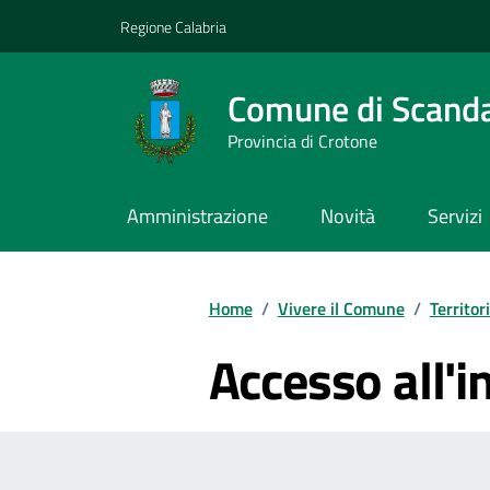
Vai ai contenuti
Vai al footer
Regione Calabria
Comune di Scand
Provincia di Crotone
Amministrazione
Novità
Servizi
Home
/
Vivere il Comune
/
Territor
Accesso all'