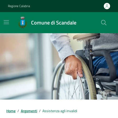
Vai ai contenuti
Vai al footer
Regione Calabria
Comune di Scandale
Home
/
Argomenti
/
Assistenza agli invalidi