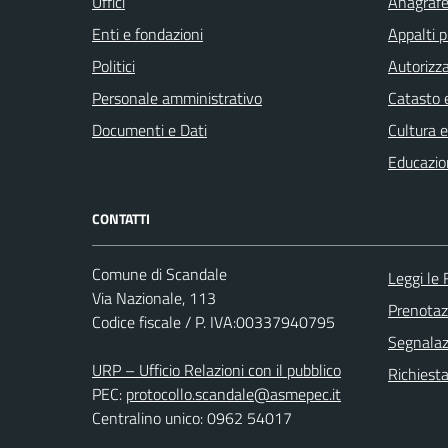
Uffici
Anagrafe 
Enti e fondazioni
Appalti p
Politici
Autorizza
Personale amministrativo
Catasto e
Documenti e Dati
Cultura 
Educazio
CONTATTI
Comune di Scandale
Leggi le
Via Nazionale, 113
Prenota
Codice fiscale / P. IVA:00337940795
Segnalazi
URP – Ufficio Relazioni con il pubblico
Richiest
PEC:
protocollo.scandale@asmepec.it
Centralino unico: 0962 54017