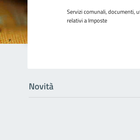
Dettagli dell
Servizi comunali, documenti, uff
relativi a Imposte
Novità