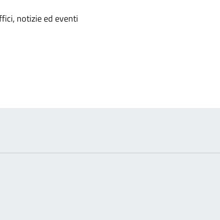
'argomento
ici, notizie ed eventi