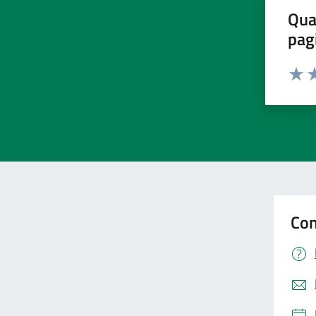
Qua
pag
Valut
Va
Con