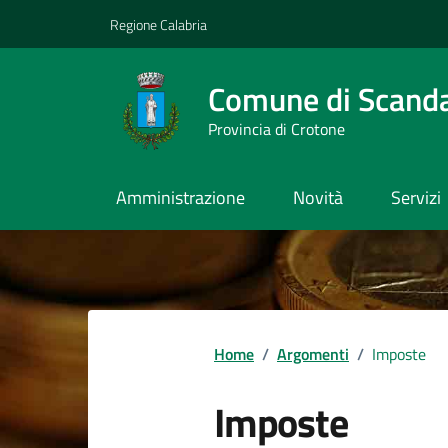
Vai ai contenuti
Vai al footer
Regione Calabria
Comune di Scand
Provincia di Crotone
Amministrazione
Novità
Servizi
Home
/
Argomenti
/
Imposte
Imposte