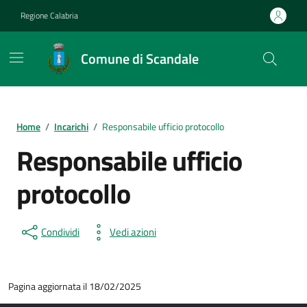
Vai ai contenuti
Vai al footer
Regione Calabria
Comune di Scandale
Home
/
Incarichi
/
Responsabile ufficio protocollo
Responsabile ufficio
protocollo
Condividi
Vedi azioni
Pagina aggiornata il 18/02/2025