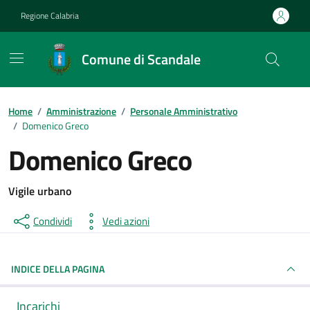
Vai ai contenuti
Vai al footer
Regione Calabria
Comune di Scandale
Home
/
Amministrazione
/
Personale Amministrativo
/
Domenico Greco
Domenico Greco
Vigile urbano
Condividi
Vedi azioni
INDICE DELLA PAGINA
Incarichi