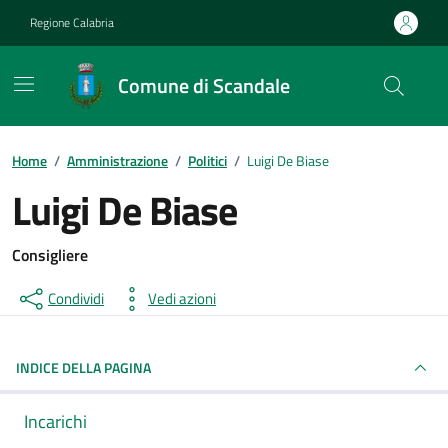
Vai ai contenuti
Vai al footer
Regione Calabria
Comune di Scandale
Home
/
Amministrazione
/
Politici
/
Luigi De Biase
Luigi De Biase
Consigliere
Condividi
Vedi azioni
INDICE DELLA PAGINA
Incarichi